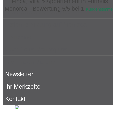
Finca, Villa & Appartement in Fornells,
Menorca ·
Bewertung
5
/5 bei
1
Kundenstimme
Top Gebiete auf Menorca
Ferienvermietung auf Menorca
Franchise
Über Porta Menorquina
Hier finden Sie uns
Newsletter
Ihr Merkzettel
Kontakt