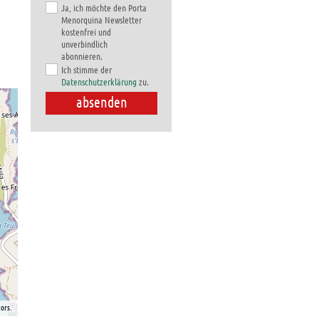
Ja, ich möchte den Porta
Menorquina Newsletter
kostenfrei und
unverbindlich
abonnieren.
Ich stimme der
Datenschutzerklärung
zu.
ors.