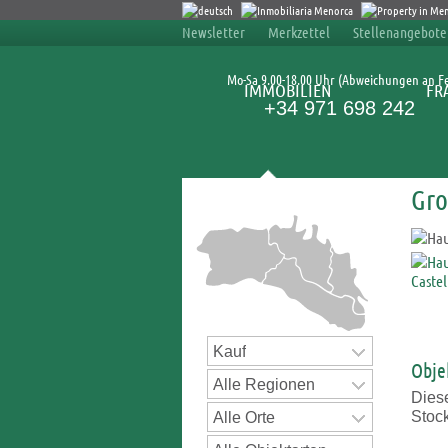
Newsletter
Merkzettel
Stellenangebote
Mo-Sa 9.00-18.00 Uhr (Abweichungen an F
IMMOBILIEN
FR
+34 971 698 242
Gro
Immobiliensuche
Kauf
Obje
Alle Regionen
Diese
Stoc
Alle Orte