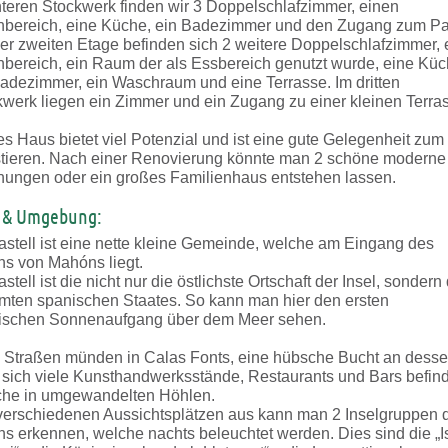
teren Stockwerk finden wir 3 Doppelschlafzimmer, einen
bereich, eine Küche, ein Badezimmer und den Zugang zum Pat
er zweiten Etage befinden sich 2 weitere Doppelschlafzimmer, 
bereich, ein Raum der als Essbereich genutzt wurde, eine Küc
Badezimmer, ein Waschraum und eine Terrasse. Im dritten
werk liegen ein Zimmer und ein Zugang zu einer kleinen Terra
s Haus bietet viel Potenzial und ist eine gute Gelegenheit zum
stieren. Nach einer Renovierung könnte man 2 schöne moderne
ungen oder ein großes Familienhaus entstehen lassen.
 & Umgebung:
stell ist eine nette kleine Gemeinde, welche am Eingang des
ns von Mahóns liegt.
stell ist die nicht nur die östlichste Ortschaft der Insel, sondern
mten spanischen Staates. So kann man hier den ersten
ischen Sonnenaufgang über dem Meer sehen.
e Straßen münden in Calas Fonts, eine hübsche Bucht an dess
 sich viele Kunsthandwerksstände, Restaurants und Bars befin
he in umgewandelten Höhlen.
verschiedenen Aussichtsplätzen aus kann man 2 Inselgruppen 
s erkennen, welche nachts beleuchtet werden. Dies sind die „I