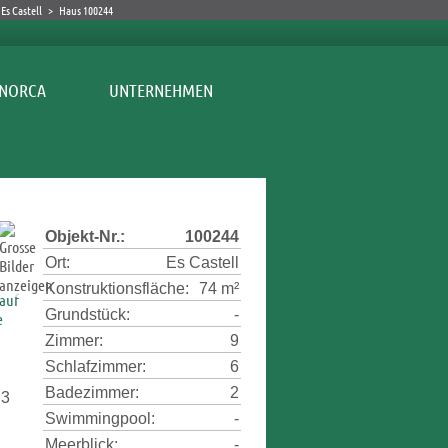
Es Castell
>
Haus 100244
UNTERNEHMEN
Objekt-Nr.:
100244
Ort:
Es Castell
Konstruktionsfläche:
74 m²
Grundstück:
-
Zimmer:
9
Schlafzimmer:
6
Badezimmer:
2
 3
Swimmingpool:
-
Meerblick:
-