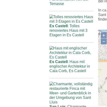
del R
Terrasse
In ca
Sant
finde
Es Castell
: Tolles
renoviertes Haus mit 3
+
Etagen in Es Castell
−
Es Castell
: Haus mit
englischer Architektur in
Cala Corb, Es Castell
San Luis
: Charmante,