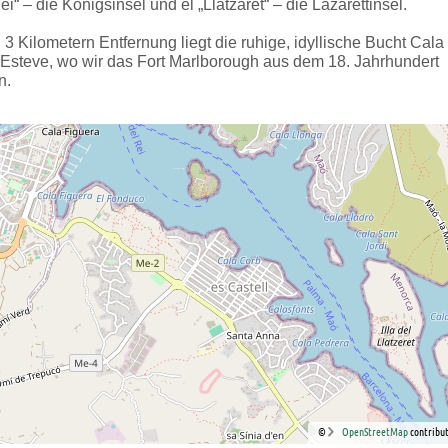
ei“ – die Königsinsel und el „Llatzaret“ – die Lazarettinsel.
. 3 Kilometern Entfernung liegt die ruhige, idyllische Bucht Cala
 Esteve, wo wir das Fort Marlborough aus dem 18. Jahrhundert
n.
©
OpenStreetMap
contribut