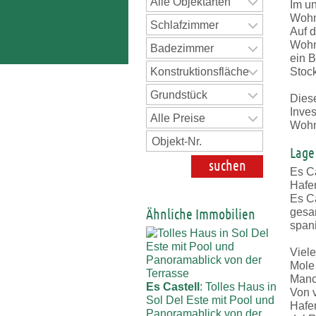
Alle Objektarten
Im un
Wohn
Schlafzimmer
Auf d
Wohn
Badezimmer
ein 
Konstruktionsfläche
Stock
Grundstück
Diese
Inve
Alle Preise
Wohn
Lage
Es Ca
Hafe
Es Ca
Ähnliche Immobilien
gesa
span
Viel
Mole
Manc
Es Castell
: Tolles Haus in
Von 
Sol Del Este mit Pool und
Hafen
Panoramablick von der