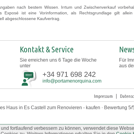
Angaben nach bestem Wissen. Irrtum und Zwischenverkauf vorbehal
s Exposé ist eine Vorinformation, als Rechtsgrundlage gilt allein
iell abgeschlossene Kaufvertrag.
Kontakt & Service
News
Sie erreichen uns 6 Tage die Woche
Für Im
unter
aus de
+34 971 698 242
info@portamenorquina.com
Impressum
|
Datens
es Haus in Es Castell zum Renovieren - kaufen ·
Bewertung
5
/
und fortlaufend verbessern zu können, verwendet diese Webse
Cookies zu. Weitere Informationen erhalten Sie in den
Cookie-