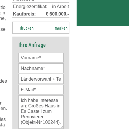
Energiezertifikat:
in Arbeit
io.
ein
Kaufpreis:
€ 600.000,-
he,
drucken
merken
sse.
Ihre Anfrage
 des
en
den.
des
sla