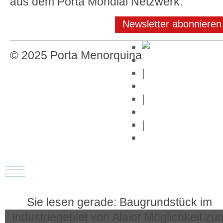
aus dem Porta Mondial Netzwerk.
Newsletter abonnieren
© 2025 Porta Menorquina
Impressum
|
Datenschutz
|
Kontakt
|
Links
Sie lesen gerade: Baugrundstück im
Industriegebiet von Alaior Möglichkeit zu
Immobilien auf Menorca